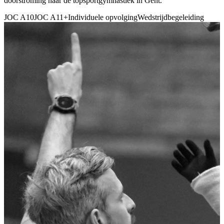
doorstroming naar de topsportgymnastiek in Gent.
JOC A10
JOC A11+
Individuele opvolging
Wedstrijdbegeleiding