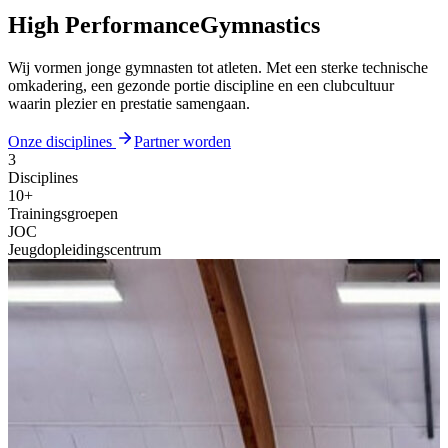
High Performance
Gymnastics
Wij vormen jonge gymnasten tot atleten. Met een sterke technische
omkadering, een gezonde portie discipline en een clubcultuur
waarin plezier en prestatie samengaan.
Onze disciplines
Partner worden
3
Disciplines
10+
Trainings
groepen
JOC
Jeugd
opleidings
centrum