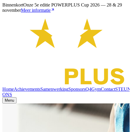
Binnenkort
Onze 5e editie POWERPLUS Cup 2026 — 28 & 29
november
Meer informatie
Home
Achievements
Samenwerking
Sponsors
Q4Gym
Contact
STEUN
ONS
Menu