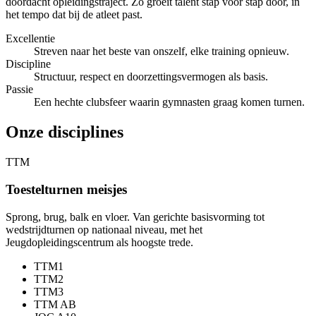
doordacht opleidingstraject. Zo groeit talent stap voor stap door, in
het tempo dat bij de atleet past.
Excellentie
Streven naar het beste van onszelf, elke training opnieuw.
Discipline
Structuur, respect en doorzettingsvermogen als basis.
Passie
Een hechte clubsfeer waarin gymnasten graag komen turnen.
Onze disciplines
TTM
Toestelturnen meisjes
Sprong, brug, balk en vloer. Van gerichte basisvorming tot
wedstrijdturnen op nationaal niveau, met het
Jeugdopleidingscentrum als hoogste trede.
TTM1
TTM2
TTM3
TTM AB